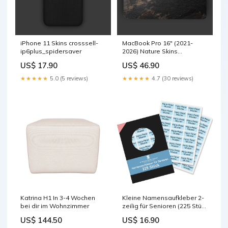
iPhone 11 Skins crosssell-
MacBook Pro 16" (2021-
ip6plus_spidersaver
2026) Nature Skins
crosssell-
US$ 17.90
US$ 46.90
ip6plus_spidersaver
★★★★★
5.0 (5 reviews)
★★★★★
4.7 (30 reviews)
Katrina H1 In 3-4 Wochen
Kleine Namensaufkleber 2-
bei dir im Wohnzimmer
zeilig für Senioren (225 Stück
30x13 mm) diy
US$ 144.50
US$ 16.90