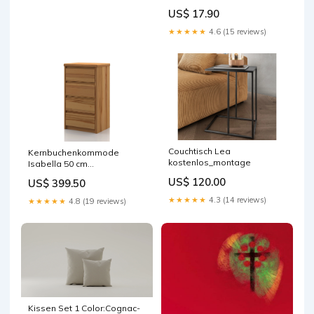
ip7plus_spidersaver
US$ 17.90
★★★★★
4.6 (15 reviews)
Couchtisch Lea
Kernbuchenkommode
kostenlos_montage
Isabella 50 cm
Auszüge:metallfrei
US$ 120.00
US$ 399.50
★★★★★
4.3 (14 reviews)
★★★★★
4.8 (19 reviews)
Kissen Set 1 Color:Cognac-