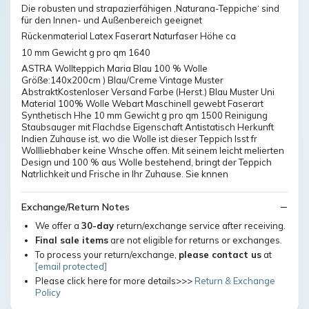
Die robusten und strapazierfähigen ‚Naturana-Teppiche‘ sind
für den Innen- und Außenbereich geeignet
Rückenmaterial Latex Faserart Naturfaser Höhe ca
10 mm Gewicht g pro qm 1640
ASTRA Wollteppich Maria Blau 100 % Wolle
Größe:140x200cm ) Blau/Creme Vintage Muster
AbstraktKostenloser Versand Farbe (Herst.) Blau Muster Uni
Material 100% Wolle Webart Maschinell gewebt Faserart
Synthetisch Hhe 10 mm Gewicht g pro qm 1500 Reinigung
Staubsauger mit Flachdse Eigenschaft Antistatisch Herkunft
Indien Zuhause ist, wo die Wolle ist dieser Teppich lsst fr
Wollliebhaber keine Wnsche offen. Mit seinem leicht melierten
Design und 100 % aus Wolle bestehend, bringt der Teppich
Natrlichkeit und Frische in Ihr Zuhause. Sie knnen
Exchange/Return Notes
We offer a
30-day
return/exchange service after receiving.
Final sale items
are not eligible for returns or exchanges.
To process your return/exchange,
please contact us
at
[email protected]
Please click here for more details>>>
Return & Exchange
Policy