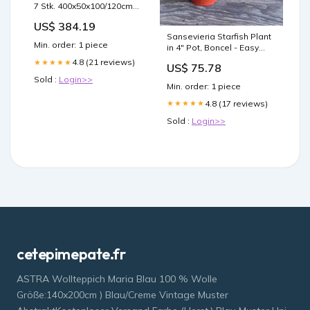
7 Stk. 400x50x100/120cm
Verzinktes Eisen vida-xl
US$ 384.19
Sansevieria Starfish Plant
Min. order: 1 piece
in 4" Pot, Boncel - Easy
Care Indoor Succulent, Air
4.8 (21 reviews)
★★★★★
US$ 75.78
Purifying Houseplant,
Sold :
Login>>
Snake Plant Cloning &
Min. order: 1 piece
Seed Starting
4.8 (17 reviews)
★★★★★
Sold :
Login>>
cetepimepate.fr
ASTRA Wollteppich Maria Blau 100 % Wolle
Größe:140x200cm ) Blau/Creme Vintage Muster