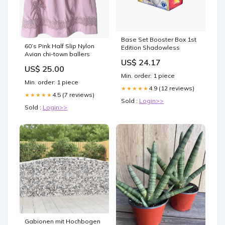
Base Set Booster Box 1st
60’s Pink Half Slip Nylon
Edition Shadowless
Avian chi-town ballers
US$ 24.17
US$ 25.00
Min. order: 1 piece
Min. order: 1 piece
4.9 (12 reviews)
★★★★★
4.5 (7 reviews)
★★★★★
Sold :
Login>>
Sold :
Login>>
Gabionen mit Hochbogen