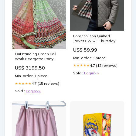
Lorenco Don Quilted
Jacket CW52 - Thursday
US$ 59.99
Outstanding Green Foil
Min. order: 1 piece
Work Georgette Party
Wear Lehenga Choli
4.7 (12 reviews)
★★★★★
US$ 3199.50
Size:Semi Stitched
Sold :
Login>>
Min. order: 1 piece
4.7 (15 reviews)
★★★★★
Sold :
Login>>