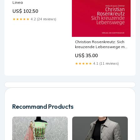
Linea
US$ 102.50
★★★★★
4.2 (24 reviews)
Christian Rosenkreutz: Sich
kreuzende Lebenswege mit
Johannes dem Täufer zum
US$ 35.00
Inkarnationen-Kreuz 3776
★★★★★
4.1 (11 reviews)
Recommand Products