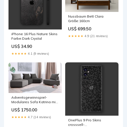
Nussbaum Bett Clara
Größe:160cm
US$ 699.50
iPhone 16 Plus Nature Skins
★★★★★
4.9 (21 reviews)
Farbe:Dark Crystal
US$ 34.90
★★★★★
4.1 (9 reviews)
Adventsgewinnspiel-
Modulares Sofa Katrina mit
Schlaffunktion config_harvey
US$ 1750.00
★★★★★
4.7 (14 reviews)
OnePlus 9 Pro Skins
crosssell-