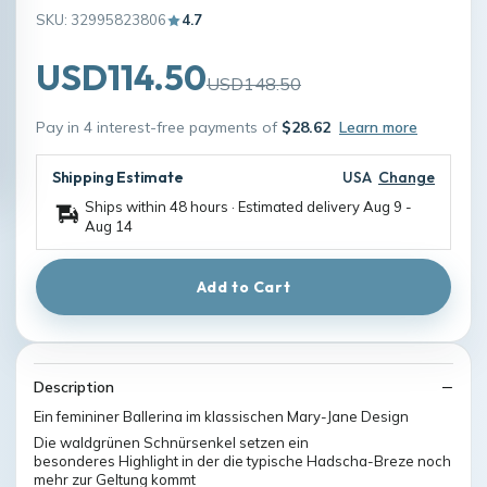
SKU: 32995823806
4.7
USD114.50
USD148.50
Pay in 4 interest-free payments of
$28.62
Learn more
Shipping Estimate
USA
Change
Ships within 48 hours · Estimated delivery
Aug 9
-
Aug 14
Add to Cart
Description
Ein femininer Ballerina im klassischen Mary-Jane Design
Die waldgrünen Schnürsenkel setzen ein
besonderes Highlight in der die typische Hadscha-Breze noch
mehr zur Geltung kommt