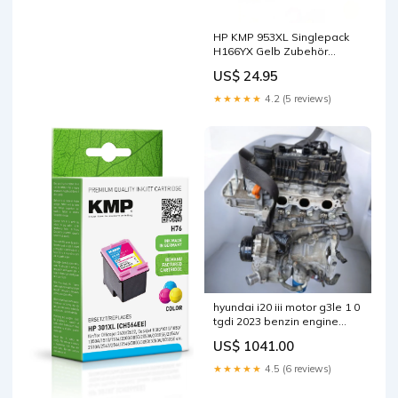
HP KMP 953XL Singlepack
H166YX Gelb Zubehör
Lampen
US$ 24.95
★★★★★
4.2 (5 reviews)
hyundai i20 iii motor g3le 1 0
tgdi 2023 benzin engine
unkomplett
US$ 1041.00
mot3879323109bm
★★★★★
4.5 (6 reviews)