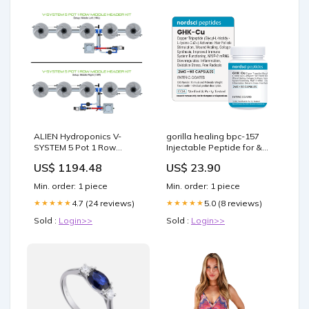
ALIEN Hydroponics V-
gorilla healing bpc-157
SYSTEM 5 Pot 1 Row
Injectable Peptide for &
Middle Header Kit
Recovery BPC-157 Just
US$ 1194.48
US$ 23.90
Houseplants
Changed Everything We –
Min. order: 1 piece
Min. order: 1 piece
4.7 (24 reviews)
5.0 (8 reviews)
★★★★★
★★★★★
Sold :
Login>>
Sold :
Login>>