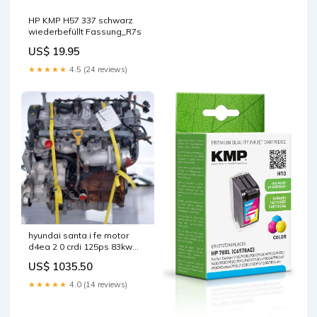
HP KMP H57 337 schwarz
wiederbefüllt Fassung_R7s
US$ 19.95
★★★★★
4.5 (24 reviews)
hyundai santa i fe motor
d4ea 2 0 crdi 125ps 83kw
153tkm 2000 diesel komplett
US$ 1035.50
mot7875977619rq
★★★★★
4.0 (14 reviews)