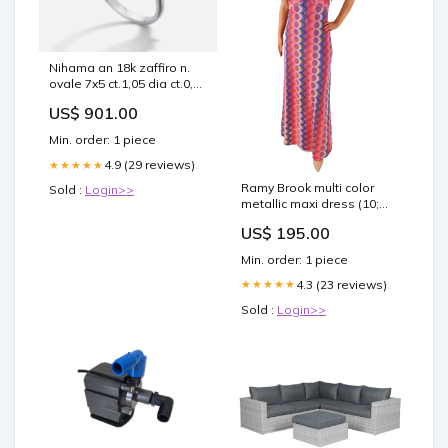
Nihama an 18k zaffiro n.
ovale 7x5 ct.1,05 dia ct.0,16
NA5113O4ZFN105 Colorful
US$ 901.00
- Valet tray - Antracite
Min. order: 1 piece
4.9 (29 reviews)
★★★★★
Ramy Brook multi color
Sold :
Login>>
metallic maxi dress (10;
retail $495) Size:10
US$ 195.00
Min. order: 1 piece
4.3 (23 reviews)
★★★★★
Sold :
Login>>