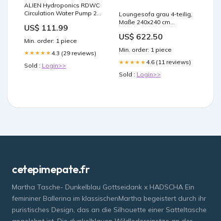
ALIEN Hydroponics RDWC
Circulation Water Pump 20
Loungesofa grau 4-teilig,
Bootstrap Farmer
Maße 240x240 cm
US$ 111.99
(Ausverkauft)
US$ 622.50
Category_Möbel/Modern
Min. order: 1 piece
Stil/Bänke
Min. order: 1 piece
4.3 (29 reviews)
★★★★★
4.6 (11 reviews)
★★★★★
Sold :
Login>>
Sold :
Login>>
cetepimepate.fr
Martha Tasche- Dunkelblau Gottseidank x HADSCHA Ein
femininer Ballerina im klassischenMartha begeistert durch ihr
puristisches Design, das an die Silhouette einer Satteltasche