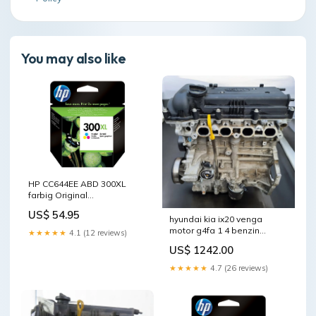
You may also like
HP CC644EE ABD 300XL
farbig Original
Steckplätze_3-fach
US$ 54.95
hyundai kia ix20 venga
motor g4fa 1 4 benzin
★★★★★
4.1 (12 reviews)
engine unkomplett
US$ 1242.00
mot7831857903qs
★★★★★
4.7 (26 reviews)