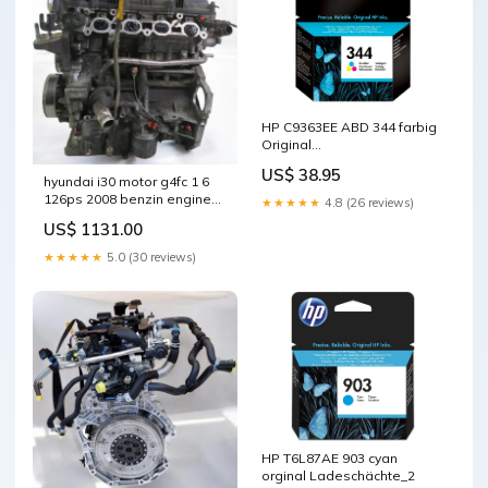
HP C9363EE ABD 344 farbig
Original
Ladeeigenschaften_Einzelschacht
US$ 38.95
hyundai i30 motor g4fc 1 6
126ps 2008 benzin engine
★★★★★
4.8 (26 reviews)
unkomplett
US$ 1131.00
mot7546629349wu
★★★★★
5.0 (30 reviews)
HP T6L87AE 903 cyan
orginal Ladeschächte_2