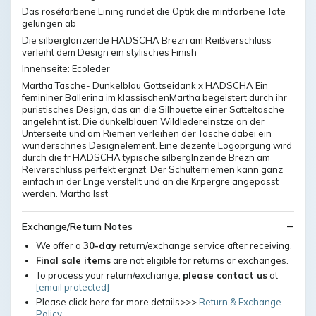
Das roséfarbene Lining rundet die Optik die mintfarbene Tote
gelungen ab
Die silberglänzende HADSCHA Brezn am Reißverschluss
verleiht dem Design ein stylisches Finish
Innenseite: Ecoleder
Martha Tasche- Dunkelblau Gottseidank x HADSCHA Ein
femininer Ballerina im klassischenMartha begeistert durch ihr
puristisches Design, das an die Silhouette einer Satteltasche
angelehnt ist. Die dunkelblauen Wildledereinstze an der
Unterseite und am Riemen verleihen der Tasche dabei ein
wunderschnes Designelement. Eine dezente Logoprgung wird
durch die fr HADSCHA typische silberglnzende Brezn am
Reiverschluss perfekt ergnzt. Der Schulterriemen kann ganz
einfach in der Lnge verstellt und an die Krpergre angepasst
werden. Martha lsst
Exchange/Return Notes
We offer a
30-day
return/exchange service after receiving.
Final sale items
are not eligible for returns or exchanges.
To process your return/exchange,
please contact us
at
[email protected]
Please click here for more details>>>
Return & Exchange
Policy