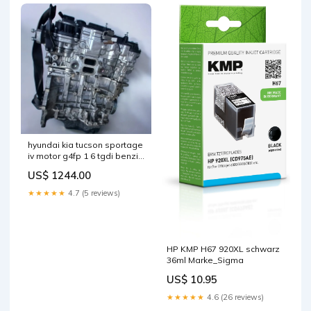
hyundai kia tucson sportage
iv motor g4fp 1 6 tgdi benzin
engine unkomplett
US$ 1244.00
mot5274955321ob
★★★★★
4.7 (5 reviews)
HP KMP H67 920XL schwarz
36ml Marke_Sigma
US$ 10.95
★★★★★
4.6 (26 reviews)