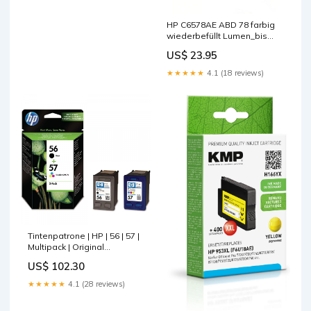
HP C6578AE ABD 78 farbig
wiederbefüllt Lumen_bis
500lm/m
US$ 23.95
★★★★★
4.1 (18 reviews)
Tintenpatrone | HP | 56 | 57 |
Multipack | Original
Farbwiedergabe_CRI 80 bis
US$ 102.30
89
★★★★★
4.1 (28 reviews)