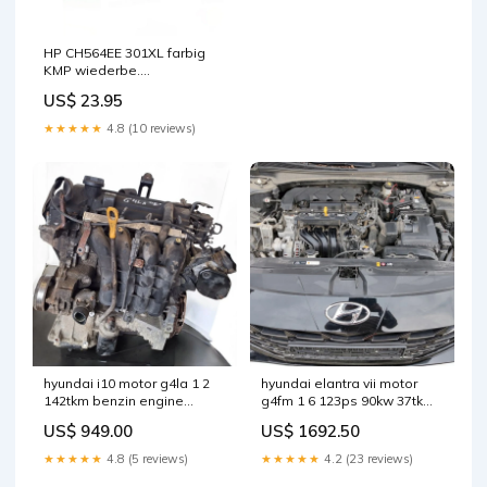
HP CH564EE 301XL farbig
KMP wiederbe.
Kabellänge_5m
US$ 23.95
★★★★★
4.8 (10 reviews)
hyundai i10 motor g4la 1 2
hyundai elantra vii motor
142tkm benzin engine
g4fm 1 6 123ps 90kw 37tkm
unkomplett
2022 benzin unkomplett
US$ 949.00
US$ 1692.50
mot4349715662cb
mot9394894235nk
★★★★★
4.8 (5 reviews)
★★★★★
4.2 (23 reviews)