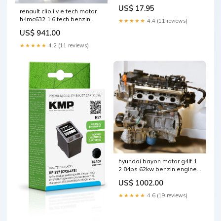
US$ 17.95
renault clio i v e tech motor
h4mc632 1 6 tech benzin
★★★★★
4.4 (11 reviews)
engine unkomplett
US$ 941.00
mot1610035409ca
★★★★★
4.2 (11 reviews)
hyundai bayon motor g4lf 1
2 84ps 62kw benzin engine
komplett mot4185579777jp
US$ 1002.00
★★★★★
4.6 (19 reviews)